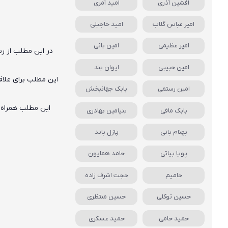
افشین آذری
امید آمری
امیر عباس گلاب
امید حاجیلی
امیر عظیمی
امین بانی
در این مطلب از رس
امین حبیبی
ایوان بند
این مطلب برای علا
امین رستمی
بابک جهانبخش
این مطلب همراه 
بابک مافی
بنیامین بهادری
بهنام بانی
پازل باند
م
پویا بیاتی
حامد همایون
حامیم
حجت اشرف زاده
حسین توکلی
حسین منتظری
حمید حامی
حمید عسکری