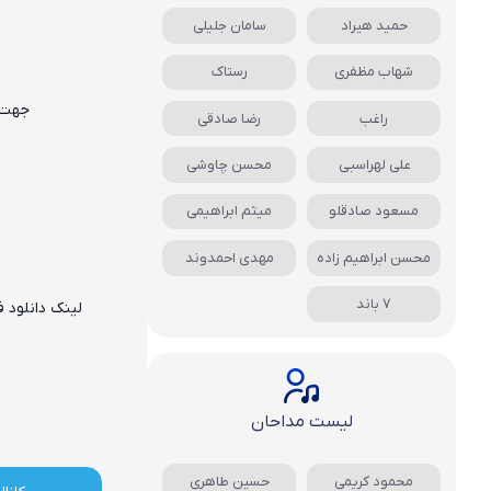
حمید هیراد
سامان جلیلی
شهاب مظفری
رستاک
جهت 
راغب
رضا صادقی
علی لهراسبی
محسن چاوشی
مسعود صادقلو
میثم ابراهیمی
محسن ابراهیم زاده
مهدی احمدوند
7 باند
لینک دانلود 
لیست مداحان
محمود کریمی
حسین طاهری