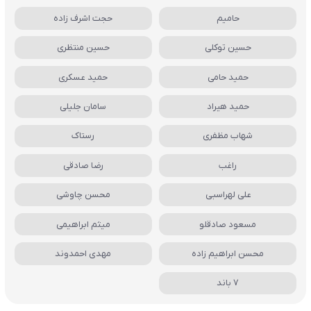
حامیم
حجت اشرف زاده
حسین توکلی
حسین منتظری
حمید حامی
حمید عسکری
حمید هیراد
سامان جلیلی
شهاب مظفری
رستاک
راغب
رضا صادقی
علی لهراسبی
محسن چاوشی
مسعود صادقلو
میثم ابراهیمی
محسن ابراهیم زاده
مهدی احمدوند
7 باند