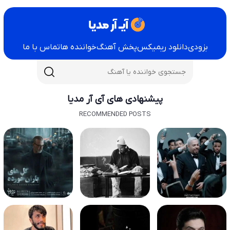
بزودی
دانلود ریمیکس
پخش آهنگ
خواننده ها
تماس با ما
پیشنهادی های آی آر مدیا
RECOMMENDED POSTS