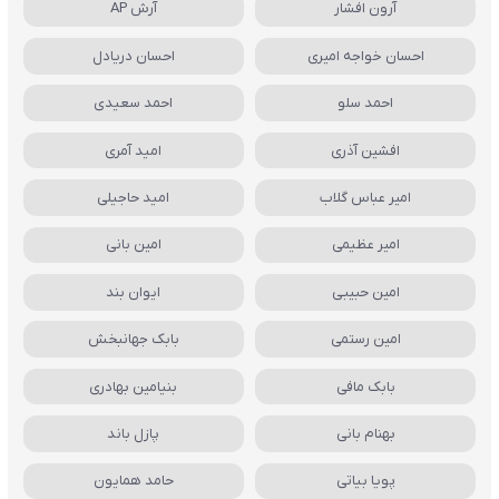
آرون افشار
آرش AP
احسان خواجه امیری
احسان دریادل
احمد سلو
احمد سعیدی
افشین آذری
امید آمری
امیر عباس گلاب
امید حاجیلی
امیر عظیمی
امین بانی
امین حبیبی
ایوان بند
امین رستمی
بابک جهانبخش
بابک مافی
بنیامین بهادری
بهنام بانی
پازل باند
پویا بیاتی
حامد همایون