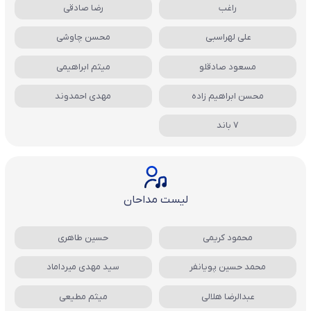
راغب
رضا صادقی
علی لهراسبی
محسن چاوشی
مسعود صادقلو
میثم ابراهیمی
محسن ابراهیم زاده
مهدی احمدوند
7 باند
لیست مداحان
محمود کریمی
حسین طاهری
محمد حسین پویانفر
سید مهدی میرداماد
عبدالرضا هلالی
میثم مطیعی