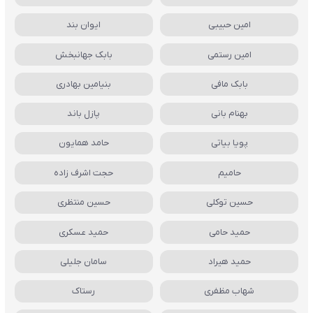
امین حبیبی
ایوان بند
امین رستمی
بابک جهانبخش
بابک مافی
بنیامین بهادری
بهنام بانی
پازل باند
پویا بیاتی
حامد همایون
حامیم
حجت اشرف زاده
حسین توکلی
حسین منتظری
حمید حامی
حمید عسکری
حمید هیراد
سامان جلیلی
شهاب مظفری
رستاک