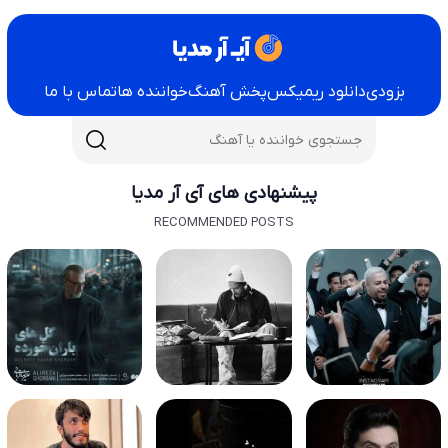
بزودی
دانلود ریمیکس
پخش آهنگ
خواننده ها
تماس با ما
پیشنهادی های آی آر مدیا
RECOMMENDED POSTS