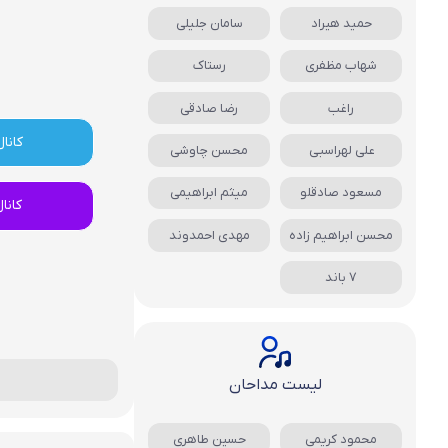
حمید هیراد
سامان جلیلی
شهاب مظفری
رستاک
راغب
رضا صادقی
کانال
علی لهراسبی
محسن چاوشی
مسعود صادقلو
میثم ابراهیمی
کانا
محسن ابراهیم زاده
مهدی احمدوند
7 باند
لیست مداحان
محمود کریمی
حسین طاهری