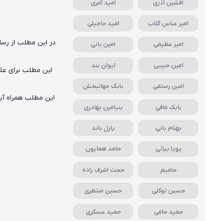
افشین آذری
امید آمری
امیر عباس گلاب
امید حاجیلی
در این مطلب از رسان
امیر عظیمی
امین بانی
امین حبیبی
ایوان بند
این مطلب برای علا
امین رستمی
بابک جهانبخش
این مطلب همراه آپ
بابک مافی
بنیامین بهادری
م
بهنام بانی
پازل باند
پویا بیاتی
حامد همایون
حامیم
حجت اشرف زاده
حسین توکلی
حسین منتظری
حمید حامی
حمید عسکری