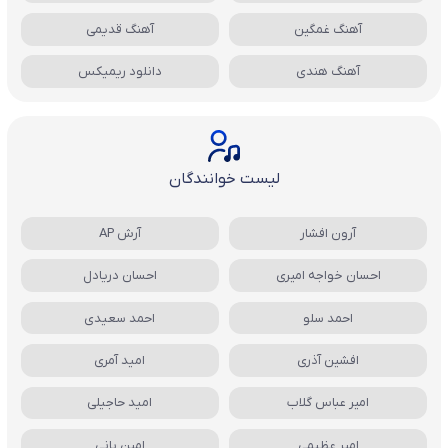
آهنگ غمگین
آهنگ قدیمی
آهنگ هندی
دانلود ریمیکس
لیست خوانندگان
آرون افشار
آرش AP
احسان خواجه امیری
احسان دریادل
احمد سلو
احمد سعیدی
افشین آذری
امید آمری
امیر عباس گلاب
امید حاجیلی
امیر عظیمی
امین بانی