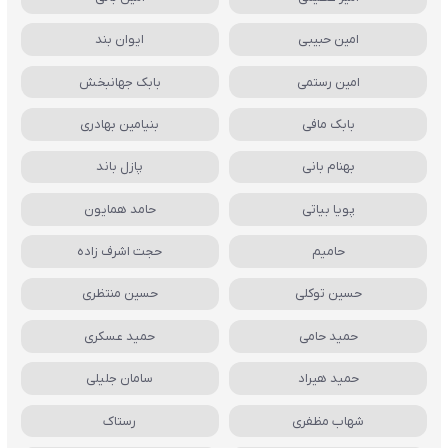
امین حبیبی
ایوان بند
امین رستمی
بابک جهانبخش
بابک مافی
بنیامین بهادری
بهنام بانی
پازل باند
پویا بیاتی
حامد همایون
حامیم
حجت اشرف زاده
حسین توکلی
حسین منتظری
حمید حامی
حمید عسکری
حمید هیراد
سامان جلیلی
شهاب مظفری
رستاک