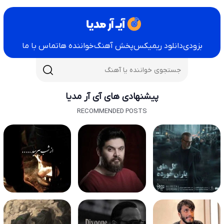
بزودی
دانلود ریمیکس
پخش آهنگ
خواننده ها
تماس با ما
پیشنهادی های آی آر مدیا
RECOMMENDED POSTS