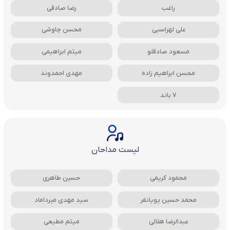
راغب
رضا صادقی
علی لهراسبی
محسن چاوشی
مسعود صادقلو
میثم ابراهیمی
محسن ابراهیم زاده
مهدی احمدوند
7 باند
لیست مداحان
محمود کریمی
حسین طاهری
محمد حسین پویانفر
سید مهدی میرداماد
عبدالرضا هلالی
میثم مطیعی