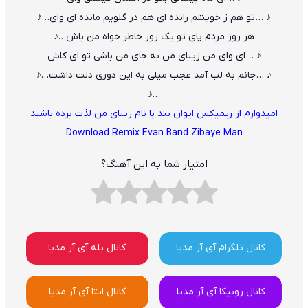
♪ … تو هم ز خویشم رانده ای هم در گلویم مانده ای وای…♪
هر روز مردم پای تو یک روز خاطر خواه من باش…♪
♪ … ای وای من زیبای من به جای من باشی تو ای کاش
♪ … جانم به لب آمد عجب میلی به این دوری دلت داشت…♪
…♪
امیدوارم از ریمیکس ایوان بند با نام زیبای من لذت برده باشید
Download Remix Evan Band Zibaye Man
امتیاز شما به این آهنگ؟
کانال تلگرام آی آر مدیا
کانال بله آی آر مدیا
کانال روبیکا آی آر مدیا
کانال ایتا آی آر مدیا