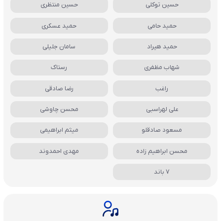
حسین توکلی
حسین منتظری
حمید حامی
حمید عسکری
حمید هیراد
سامان جلیلی
شهاب مظفری
رستاک
راغب
رضا صادقی
علی لهراسبی
محسن چاوشی
مسعود صادقلو
میثم ابراهیمی
محسن ابراهیم زاده
مهدی احمدوند
7 باند