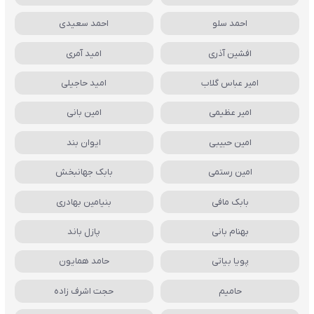
احمد سلو
احمد سعیدی
افشین آذری
امید آمری
امیر عباس گلاب
امید حاجیلی
امیر عظیمی
امین بانی
امین حبیبی
ایوان بند
امین رستمی
بابک جهانبخش
بابک مافی
بنیامین بهادری
بهنام بانی
پازل باند
پویا بیاتی
حامد همایون
حامیم
حجت اشرف زاده