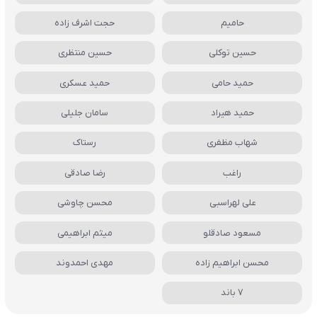
حامیم
حجت اشرف زاده
حسین توکلی
حسین منتظری
حمید حامی
حمید عسکری
حمید هیراد
سامان جلیلی
شهاب مظفری
رستاک
راغب
رضا صادقی
علی لهراسبی
محسن چاوشی
مسعود صادقلو
میثم ابراهیمی
محسن ابراهیم زاده
مهدی احمدوند
7 باند