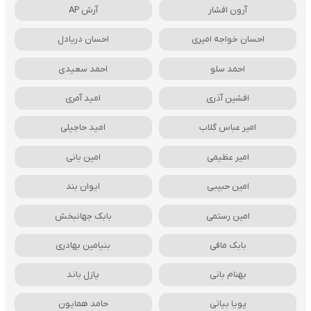
آرون افشار
آرش AP
احسان خواجه امیری
احسان دریادل
احمد سلو
احمد سعیدی
افشین آذری
امید آمری
امیر عباس گلاب
امید حاجیلی
امیر عظیمی
امین بانی
امین حبیبی
ایوان بند
امین رستمی
بابک جهانبخش
بابک مافی
بنیامین بهادری
بهنام بانی
پازل باند
پویا بیاتی
حامد همایون