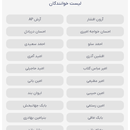
لیست خوانندگان
آرون افشار
آرش AP
احسان خواجه امیری
احسان دریادل
احمد سلو
احمد سعیدی
افشین آذری
امید آمری
امیر عباس گلاب
امید حاجیلی
امیر عظیمی
امین بانی
امین حبیبی
ایوان بند
امین رستمی
بابک جهانبخش
بابک مافی
بنیامین بهادری
بهنام بانی
پازل باند