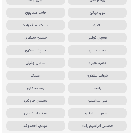
پویا بیاتی
حامد همایون
حامیم
حجت اشرف زاده
حسین توکلی
حسین منتظری
حمید حامی
حمید عسکری
حمید هیراد
سامان جلیلی
شهاب مظفری
رستاک
راغب
رضا صادقی
علی لهراسبی
محسن چاوشی
مسعود صادقلو
میثم ابراهیمی
محسن ابراهیم زاده
مهدی احمدوند