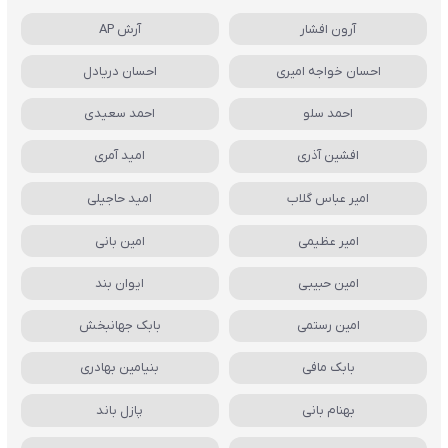
آرون افشار
آرش AP
احسان خواجه امیری
احسان دریادل
احمد سلو
احمد سعیدی
افشین آذری
امید آمری
امیر عباس گلاب
امید حاجیلی
امیر عظیمی
امین بانی
امین حبیبی
ایوان بند
امین رستمی
بابک جهانبخش
بابک مافی
بنیامین بهادری
بهنام بانی
پازل باند