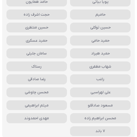
پویا بیاتی
حامد همایون
حامیم
حجت اشرف زاده
حسین توکلی
حسین منتظری
حمید حامی
حمید عسکری
حمید هیراد
سامان جلیلی
شهاب مظفری
رستاک
راغب
رضا صادقی
علی لهراسبی
محسن چاوشی
مسعود صادقلو
میثم ابراهیمی
محسن ابراهیم زاده
مهدی احمدوند
7 باند