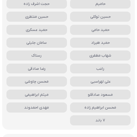
حامیم
حجت اشرف زاده
حسین توکلی
حسین منتظری
حمید حامی
حمید عسکری
حمید هیراد
سامان جلیلی
شهاب مظفری
رستاک
راغب
رضا صادقی
علی لهراسبی
محسن چاوشی
مسعود صادقلو
میثم ابراهیمی
محسن ابراهیم زاده
مهدی احمدوند
7 باند