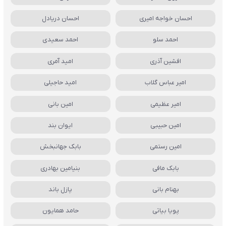
احسان خواجه امیری
احسان دریادل
احمد سلو
احمد سعیدی
افشین آذری
امید آمری
امیر عباس گلاب
امید حاجیلی
امیر عظیمی
امین بانی
امین حبیبی
ایوان بند
امین رستمی
بابک جهانبخش
بابک مافی
بنیامین بهادری
بهنام بانی
پازل باند
پویا بیاتی
حامد همایون