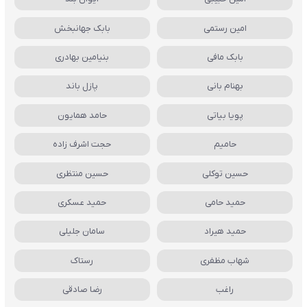
امین رستمی
بابک جهانبخش
بابک مافی
بنیامین بهادری
بهنام بانی
پازل باند
پویا بیاتی
حامد همایون
حامیم
حجت اشرف زاده
حسین توکلی
حسین منتظری
حمید حامی
حمید عسکری
حمید هیراد
سامان جلیلی
شهاب مظفری
رستاک
راغب
رضا صادقی