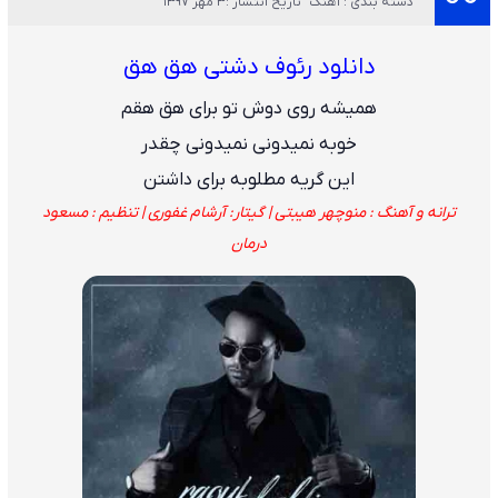
دسته بندی : آهنگ
تاریخ انتشار :3 مهر 1397
دانلود رئوف دشتی هق هق
همیشه روی دوش تو برای هق هقم
خوبه نمیدونی نمیدونی چقدر
این گریه مطلوبه برای داشتن
ترانه و آهنگ : منوچهر هیبتی | گیتار: آرشام غفوری | تنظیم : مسعود
درمان