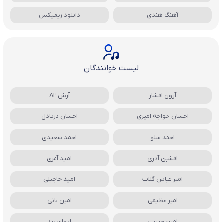
آهنگ هندی
دانلود ریمیکس
لیست خوانندگان
آرون افشار
آرش AP
احسان خواجه امیری
احسان دریادل
احمد سلو
احمد سعیدی
افشین آذری
امید آمری
امیر عباس گلاب
امید حاجیلی
امیر عظیمی
امین بانی
امین حبیبی
ایوان بند