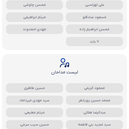
علی لهراسبی
محسن چاوشی
مسعود صادقلو
میثم ابراهیمی
محسن ابراهیم زاده
مهدی احمدوند
7 باند
لیست مداحان
محمود کریمی
حسین طاهری
محمد حسین پویانفر
سید مهدی میرداماد
عبدالرضا هلالی
میثم مطیعی
سید مجید بنی فاطمه
حسین سیب سرخی