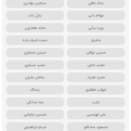
بابک مافی
بنیامین بهادری
بهنام بانی
پازل باند
پویا بیاتی
حامد همایون
حامیم
حجت اشرف زاده
حسین توکلی
حسین منتظری
حمید حامی
حمید عسکری
حمید هیراد
سامان جلیلی
شهاب مظفری
رستاک
راغب
رضا صادقی
علی لهراسبی
محسن چاوشی
مسعود صادقلو
میثم ابراهیمی