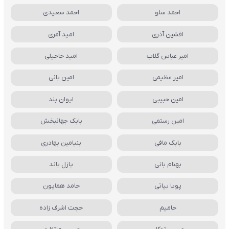
احمد سلو
احمد سعیدی
افشین آذری
امید آمری
امیر عباس گلاب
امید حاجیلی
امیر عظیمی
امین بانی
امین حبیبی
ایوان بند
امین رستمی
بابک جهانبخش
بابک مافی
بنیامین بهادری
بهنام بانی
پازل باند
پویا بیاتی
حامد همایون
حامیم
حجت اشرف زاده