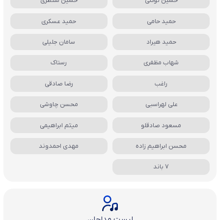
حسین توکلی
حسین منتظری
حمید حامی
حمید عسکری
حمید هیراد
سامان جلیلی
شهاب مظفری
رستاک
راغب
رضا صادقی
علی لهراسبی
محسن چاوشی
مسعود صادقلو
میثم ابراهیمی
محسن ابراهیم زاده
مهدی احمدوند
7 باند
لیست مداحان