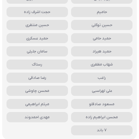
حامیم
حجت اشرف زاده
حسین توکلی
حسین منتظری
حمید حامی
حمید عسکری
حمید هیراد
سامان جلیلی
شهاب مظفری
رستاک
راغب
رضا صادقی
علی لهراسبی
محسن چاوشی
مسعود صادقلو
میثم ابراهیمی
محسن ابراهیم زاده
مهدی احمدوند
7 باند