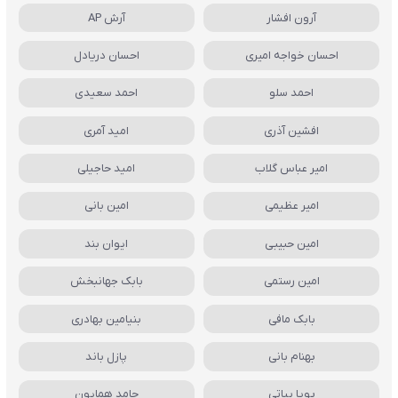
آرون افشار
آرش AP
احسان خواجه امیری
احسان دریادل
احمد سلو
احمد سعیدی
افشین آذری
امید آمری
امیر عباس گلاب
امید حاجیلی
امیر عظیمی
امین بانی
امین حبیبی
ایوان بند
امین رستمی
بابک جهانبخش
بابک مافی
بنیامین بهادری
بهنام بانی
پازل باند
پویا بیاتی
حامد همایون