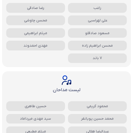
راغب
رضا صادقی
علی لهراسبی
محسن چاوشی
مسعود صادقلو
میثم ابراهیمی
محسن ابراهیم زاده
مهدی احمدوند
7 باند
لیست مداحان
محمود کریمی
حسین طاهری
محمد حسین پویانفر
سید مهدی میرداماد
عبدالرضا هلالی
میثم مطیعی