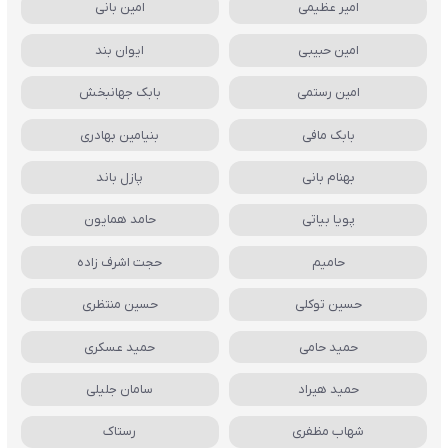
امیر عظیمی
امین بانی
امین حبیبی
ایوان بند
امین رستمی
بابک جهانبخش
بابک مافی
بنیامین بهادری
بهنام بانی
پازل باند
پویا بیاتی
حامد همایون
حامیم
حجت اشرف زاده
حسین توکلی
حسین منتظری
حمید حامی
حمید عسکری
حمید هیراد
سامان جلیلی
شهاب مظفری
رستاک