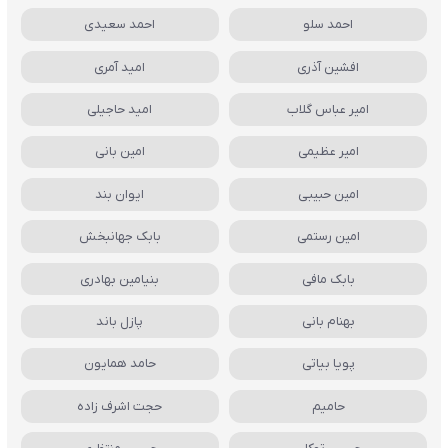
احمد سلو
احمد سعیدی
افشین آذری
امید آمری
امیر عباس گلاب
امید حاجیلی
امیر عظیمی
امین بانی
امین حبیبی
ایوان بند
امین رستمی
بابک جهانبخش
بابک مافی
بنیامین بهادری
بهنام بانی
پازل باند
پویا بیاتی
حامد همایون
حامیم
حجت اشرف زاده