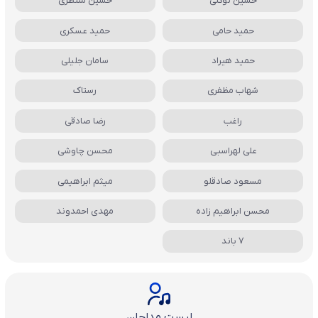
حسین توکلی
حسین منتظری
حمید حامی
حمید عسکری
حمید هیراد
سامان جلیلی
شهاب مظفری
رستاک
راغب
رضا صادقی
علی لهراسبی
محسن چاوشی
مسعود صادقلو
میثم ابراهیمی
محسن ابراهیم زاده
مهدی احمدوند
7 باند
لیست مداحان