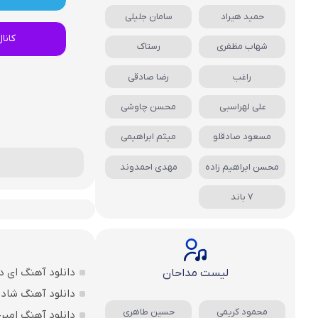
حمید هیراد
سامان جلیلی
کانا
شهاب مظفری
رستاک
راغب
رضا صادقی
علی لهراسبی
محسن چاوشی
مسعود صادقلو
میثم ابراهیمی
محسن ابراهیم زاده
مهدی احمدوند
7 باند
دانلود آهنگ ای د
لیست مداحان
دانلود آهنگ شاد ب
محمود کریمی
حسین طاهری
دانلود آهنگ امین