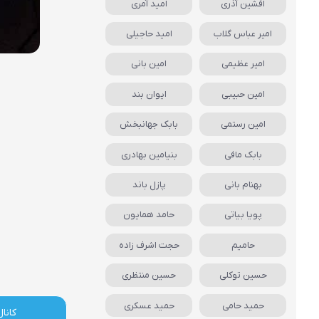
افشین آذری
امید آمری
امیر عباس گلاب
امید حاجیلی
امیر عظیمی
امین بانی
امین حبیبی
ایوان بند
امین رستمی
بابک جهانبخش
بابک مافی
بنیامین بهادری
بهنام بانی
پازل باند
پویا بیاتی
حامد همایون
حامیم
حجت اشرف زاده
حسین توکلی
حسین منتظری
حمید حامی
حمید عسکری
کانال