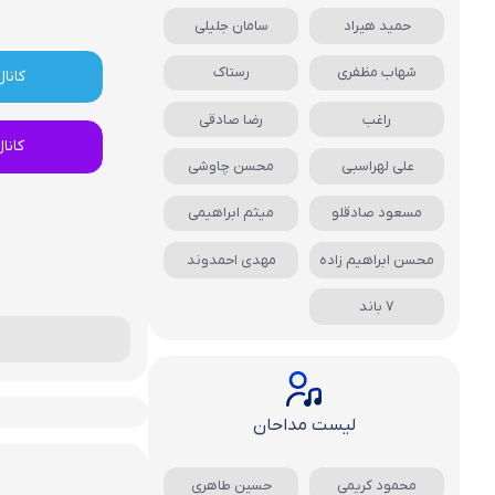
حمید هیراد
سامان جلیلی
شهاب مظفری
رستاک
کانال
راغب
رضا صادقی
کانا
علی لهراسبی
محسن چاوشی
مسعود صادقلو
میثم ابراهیمی
محسن ابراهیم زاده
مهدی احمدوند
7 باند
لیست مداحان
محمود کریمی
حسین طاهری