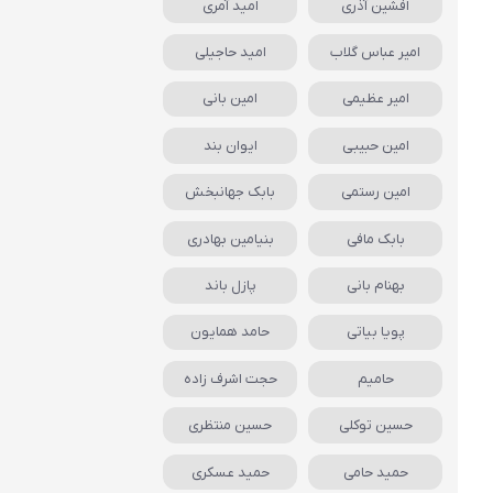
افشین آذری
امید آمری
امیر عباس گلاب
امید حاجیلی
امیر عظیمی
امین بانی
امین حبیبی
ایوان بند
امین رستمی
بابک جهانبخش
بابک مافی
بنیامین بهادری
بهنام بانی
پازل باند
پویا بیاتی
حامد همایون
حامیم
حجت اشرف زاده
حسین توکلی
حسین منتظری
حمید حامی
حمید عسکری