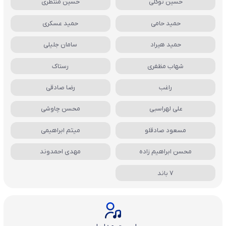
حسین توکلی
حسین منتظری
حمید حامی
حمید عسکری
حمید هیراد
سامان جلیلی
شهاب مظفری
رستاک
راغب
رضا صادقی
علی لهراسبی
محسن چاوشی
مسعود صادقلو
میثم ابراهیمی
محسن ابراهیم زاده
مهدی احمدوند
7 باند