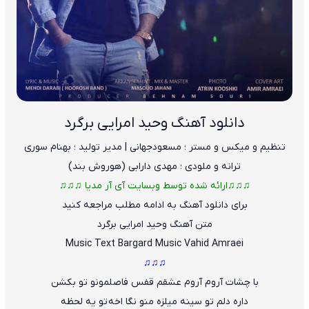
دانلود آهنگ وحید امرایی برگرد
تنظیم و میکس و مستر ؛ مسعود‌جهانی | مدیر تولید ؛ بهنام سوری
ترانه و ملودی ؛ مهدی دارابی (هوروش بند)
♫♫♫ارائه شده توسط وبسایت آی آر مدیا
♫♫♫
برای دانلود آهنگ به ادامه مطلب مراجعه کنید
متن آهنگ وحید امرایی برگرد
Music Text
Bargard
Music Vahid Amraei
♫♫♫
با چشات آروم آروم عشقم قفس فاصلمونو تو بکشن
داره دلم تو سینه میلزه منو نگا اخه تو یه لحظه