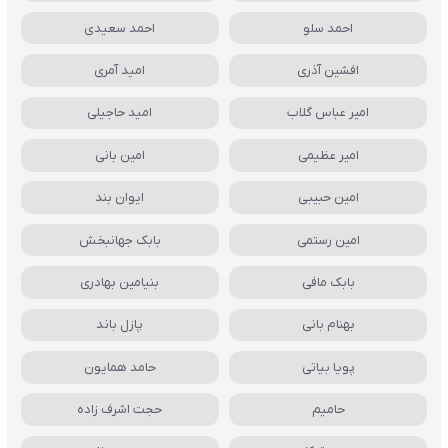
احمد سلو
احمد سعیدی
افشین آذری
امید آمری
امیر عباس گلاب
امید حاجیلی
امیر عظیمی
امین بانی
امین حبیبی
ایوان بند
امین رستمی
بابک جهانبخش
بابک مافی
بنیامین بهادری
بهنام بانی
پازل باند
پویا بیاتی
حامد همایون
حامیم
حجت اشرف زاده