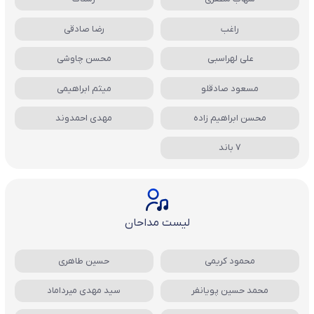
راغب
رضا صادقی
علی لهراسبی
محسن چاوشی
مسعود صادقلو
میثم ابراهیمی
محسن ابراهیم زاده
مهدی احمدوند
7 باند
لیست مداحان
محمود کریمی
حسین طاهری
محمد حسین پویانفر
سید مهدی میرداماد