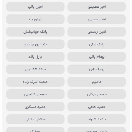
امیر عظیمی
امین بانی
امین حبیبی
ایوان بند
امین رستمی
بابک جهانبخش
بابک مافی
بنیامین بهادری
بهنام بانی
پازل باند
پویا بیاتی
حامد همایون
حامیم
حجت اشرف زاده
حسین توکلی
حسین منتظری
حمید حامی
حمید عسکری
حمید هیراد
سامان جلیلی
شهاب مظفری
رستاک