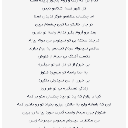
نگام کن که رنگ و روم بدجور پریده است
کل شهر همه اشکامو دیدن
اما چشمات عشقمو هرگز ندیدن اصلا
در جای خالیتو بیا توی چشمام ببین
بعد برو آروم بگیر ندارم واسه تو نفرین
هرچند سخته بی تو نمیتونم من دوام بیارم
ساکتم نمیخوام مردم تنهایمو به روم بیارند
تکست آهنگ بی خبرم از هاوش
بی خبرم از تو دل هواتو میگیره
به خدا واسه تو میمیره هنوز
بی خبری از من نمیدونی دلگیره
زندگی نفسگیره بی تو هر روز
کجا پا بزارم که یاد تو نیاد چشمای منو پر کنه
اون که باهاته وای به حالش روزی بخواد تو رو دلخور کنه
هنوزم جون میدم واست گذرت خورد بیا ما رو ببین
من منتظرت میمونم میدونم میچرخه زمین