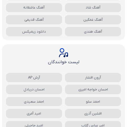
آهنگ شاد
آهنگ عاشقانه
آهنگ غمگین
آهنگ قدیمی
آهنگ هندی
دانلود ریمیکس
لیست خوانندگان
آرون افشار
آرش AP
احسان خواجه امیری
احسان دریادل
احمد سلو
احمد سعیدی
افشین آذری
امید آمری
امیر عباس گلاب
امید حاجیلی