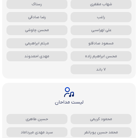
شهاب مظفری
رستاک
راغب
رضا صادقی
علی لهراسبی
محسن چاوشی
مسعود صادقلو
میثم ابراهیمی
محسن ابراهیم زاده
مهدی احمدوند
7 باند
لیست مداحان
محمود کریمی
حسین طاهری
محمد حسین پویانفر
سید مهدی میرداماد