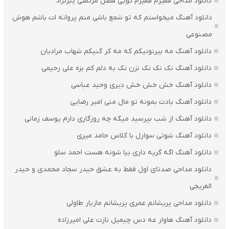
دانلود مداحی فقیرم فقیرم تویی فضل مرتضی یبرنژاد
دانلود آهنگ میخواستم که تو شمع باشی منم پروانه ات باشم هوش
مصنوعی
دانلود آهنگ مه بیرنونیکم که مه کر گنیکم شهاب مرادیان
دانلود آهنگ نک نک نک نزن نک به دلم کم بزه علی رحیمی
دانلود آهنگ خش خش خش دیری وحید عباسی
دانلود آهنگ یادت بمونه تو مال منی امیر رضایی
دانلود آهنگ از شب بپرسید میگه چه روزگاری دارم یوسف زمانی
دانلود آهنگ شوتی سوارل با کلاس حامد میری
دانلود آهنگ اگه گریه داری بیا شونه هست احمد سلو
دانلود مداحی صدتای اول فقط به عشق حیدر سجاد محمدی و حیدر
الفریجی
دانلود مداحی پریشانم عمری پریشانم مازیار طاولی
دانلود آهنگ هاوار عه دس چیمیل نازت علی امیرزاده