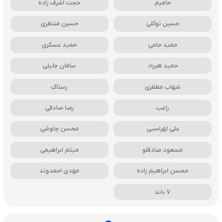
حامیم
حجت اشرف زاده
حسین توکلی
حسین منتظری
حمید حامی
حمید عسکری
حمید هیراد
سامان جلیلی
شهاب مظفری
رستاک
راغب
رضا صادقی
علی لهراسبی
محسن چاوشی
مسعود صادقلو
میثم ابراهیمی
محسن ابراهیم زاده
مهدی احمدوند
7 باند