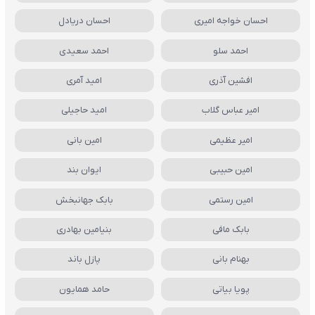
احسان خواجه امیری
احسان دریادل
احمد سلو
احمد سعیدی
افشین آذری
امید آمری
امیر عباس گلاب
امید حاجیلی
امیر عظیمی
امین بانی
امین حبیبی
ایوان بند
امین رستمی
بابک جهانبخش
بابک مافی
بنیامین بهادری
بهنام بانی
پازل باند
پویا بیاتی
حامد همایون