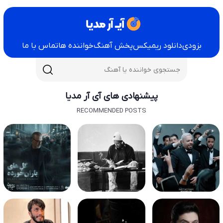
بزودی
دانلود ریمیکس
پخش آهنگ
خواننده ها
تماس با ما
پیشنهادی های آی آر مدیا
RECOMMENDED POSTS