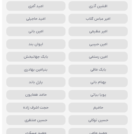
افشین آذری
امید آمری
امیر عباس گلاب
امید حاجیلی
امیر عظیمی
امین بانی
امین حبیبی
ایوان بند
امین رستمی
بابک جهانبخش
بابک مافی
بنیامین بهادری
بهنام بانی
پازل باند
پویا بیاتی
حامد همایون
حامیم
حجت اشرف زاده
حسین توکلی
حسین منتظری
حمید حامی
حمید عسکری