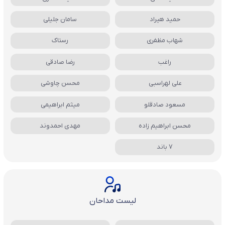
حمید هیراد
سامان جلیلی
شهاب مظفری
رستاک
راغب
رضا صادقی
علی لهراسبی
محسن چاوشی
مسعود صادقلو
میثم ابراهیمی
محسن ابراهیم زاده
مهدی احمدوند
7 باند
لیست مداحان