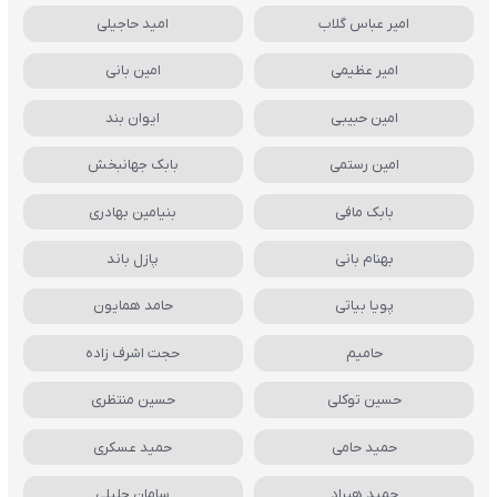
امیر عباس گلاب
امید حاجیلی
امیر عظیمی
امین بانی
امین حبیبی
ایوان بند
امین رستمی
بابک جهانبخش
بابک مافی
بنیامین بهادری
بهنام بانی
پازل باند
پویا بیاتی
حامد همایون
حامیم
حجت اشرف زاده
حسین توکلی
حسین منتظری
حمید حامی
حمید عسکری
حمید هیراد
سامان جلیلی