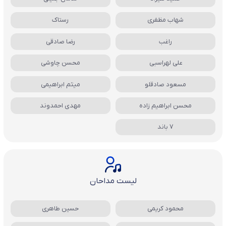
شهاب مظفری
رستاک
راغب
رضا صادقی
علی لهراسبی
محسن چاوشی
مسعود صادقلو
میثم ابراهیمی
محسن ابراهیم زاده
مهدی احمدوند
7 باند
لیست مداحان
محمود کریمی
حسین طاهری