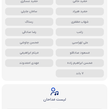
حمید حامی
حمید عسکری
حمید هیراد
سامان جلیلی
شهاب مظفری
رستاک
راغب
رضا صادقی
علی لهراسبی
محسن چاوشی
مسعود صادقلو
میثم ابراهیمی
محسن ابراهیم زاده
مهدی احمدوند
7 باند
لیست مداحان