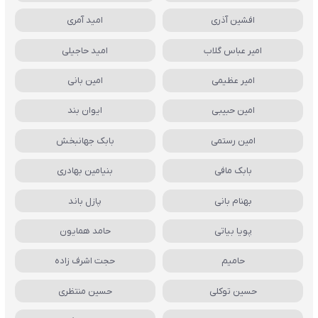
افشین آذری
امید آمری
امیر عباس گلاب
امید حاجیلی
امیر عظیمی
امین بانی
امین حبیبی
ایوان بند
امین رستمی
بابک جهانبخش
بابک مافی
بنیامین بهادری
بهنام بانی
پازل باند
پویا بیاتی
حامد همایون
حامیم
حجت اشرف زاده
حسین توکلی
حسین منتظری