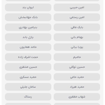
امین حبیبی
ایوان بند
امین رستمی
بابک جهانبخش
بابک مافی
بنیامین بهادری
بهنام بانی
پازل باند
پویا بیاتی
حامد همایون
حامیم
حجت اشرف زاده
حسین توکلی
حسین منتظری
حمید حامی
حمید عسکری
حمید هیراد
سامان جلیلی
شهاب مظفری
رستاک