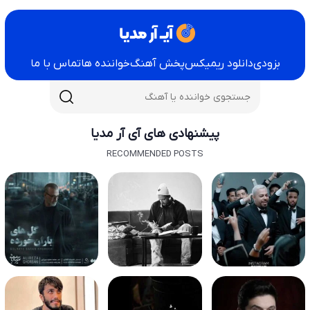
بزودی
دانلود ریمیکس
پخش آهنگ
خواننده ها
تماس با ما
پیشنهادی های آی آر مدیا
RECOMMENDED POSTS