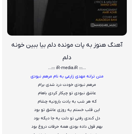
آهنگ هنوز به پات مونده دلم بیا ببین خونه
دلم
…:::: iR-media.iR ::::…
متن ترانه مهدی زارعی به نام مرهم نبودی
مرهم نبودی خودت درد شدی برام
عاشق نبودی تو چیکار کردی باهام
که هر شب به یادت بارونیه چشام
این قلب خستم یه روزی عاشق تو بود
دل کندی رفتی تو دلت یه جا دیگه بود
بهم قول داده بودی همه حرفات دروغ بود