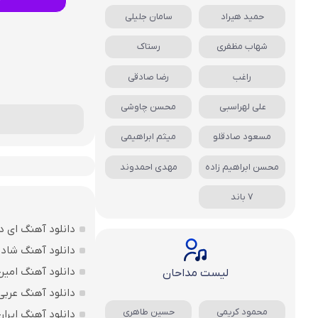
حمید هیراد
سامان جلیلی
شهاب مظفری
رستاک
راغب
رضا صادقی
علی لهراسبی
محسن چاوشی
مسعود صادقلو
میثم ابراهیمی
محسن ابراهیم زاده
مهدی احمدوند
7 باند
دانلود آهنگ ای د
دانلود آهنگ شاد ب
دانلود آهنگ امین
لیست مداحان
دانلود آهنگ عربی
محمود کریمی
حسین طاهری
دانلود آهنگ ایرا