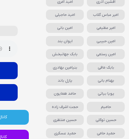
افشین آذری
امید آمری
امیر عباس گلاب
امید حاجیلی
امیر عظیمی
امین بانی
امین حبیبی
ایوان بند
امین رستمی
بابک جهانبخش
بابک مافی
بنیامین بهادری
بهنام بانی
پازل باند
پویا بیاتی
حامد همایون
حامیم
حجت اشرف زاده
کانال
حسین توکلی
حسین منتظری
حمید حامی
حمید عسکری
کانا