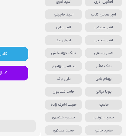
افشین آذری
امید آمری
امیر عباس گلاب
امید حاجیلی
امیر عظیمی
امین بانی
امین حبیبی
ایوان بند
امین رستمی
بابک جهانبخش
کانال
بابک مافی
بنیامین بهادری
کانا
بهنام بانی
پازل باند
پویا بیاتی
حامد همایون
حامیم
حجت اشرف زاده
حسین توکلی
حسین منتظری
حمید حامی
حمید عسکری