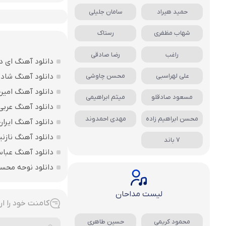
حمید هیراد
سامان جلیلی
شهاب مظفری
رستاک
راغب
رضا صادقی
دانلود آهنگ ای د
علی لهراسبی
محسن چاوشی
دانلود آهنگ شاد ب
دانلود آهنگ امین
مسعود صادقلو
میثم ابراهیمی
دانلود آهنگ عربی
محسن ابراهیم زاده
مهدی احمدوند
دانلود آهنگ ایرا
دانلود آهنگ نازنی
7 باند
دانلود آهنگ عباس
دانلود نوحه محس
لیست مداحان
کامنت خود را ار
محمود کریمی
حسین طاهری