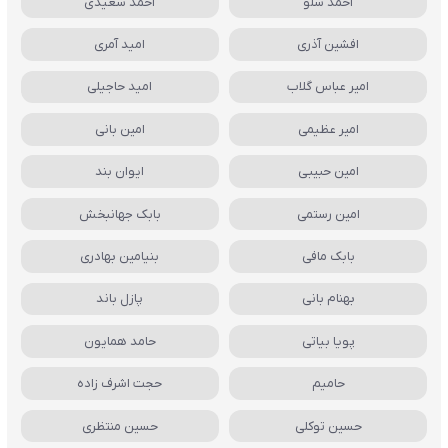
احمد سلو
احمد سعیدی
افشین آذری
امید آمری
امیر عباس گلاب
امید حاجیلی
امیر عظیمی
امین بانی
امین حبیبی
ایوان بند
امین رستمی
بابک جهانبخش
بابک مافی
بنیامین بهادری
بهنام بانی
پازل باند
پویا بیاتی
حامد همایون
حامیم
حجت اشرف زاده
حسین توکلی
حسین منتظری