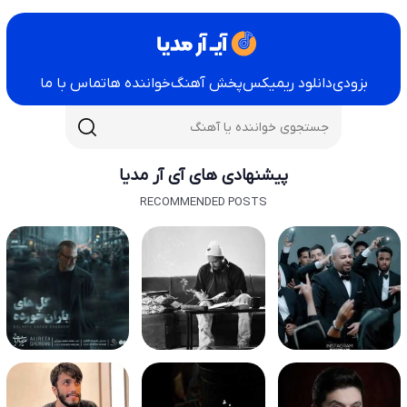
بزودی
دانلود ریمیکس
پخش آهنگ
خواننده ها
تماس با ما
پیشنهادی های آی آر مدیا
RECOMMENDED POSTS