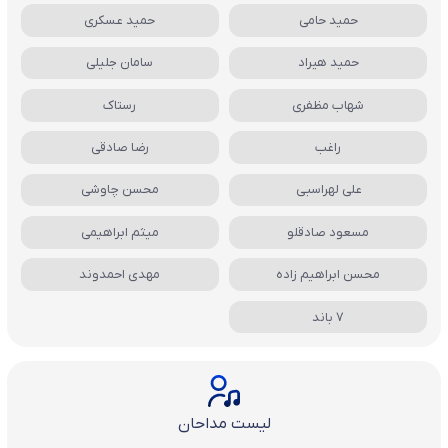
حمید حامی
حمید عسکری
حمید هیراد
سامان جلیلی
شهاب مظفری
رستاک
راغب
رضا صادقی
علی لهراسبی
محسن چاوشی
مسعود صادقلو
میثم ابراهیمی
محسن ابراهیم زاده
مهدی احمدوند
7 باند
لیست مداحان