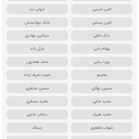
امین حبیبی
ایوان بند
امین رستمی
بابک جهانبخش
بابک مافی
بنیامین بهادری
بهنام بانی
پازل باند
پویا بیاتی
حامد همایون
حامیم
حجت اشرف زاده
حسین توکلی
حسین منتظری
حمید حامی
حمید عسکری
حمید هیراد
سامان جلیلی
شهاب مظفری
رستاک