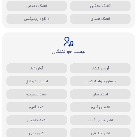
آهنگ غمگین
آهنگ قدیمی
آهنگ هندی
دانلود ریمیکس
لیست خوانندگان
آرون افشار
آرش AP
احسان خواجه امیری
احسان دریادل
احمد سلو
احمد سعیدی
افشین آذری
امید آمری
امیر عباس گلاب
امید حاجیلی
امیر عظیمی
امین بانی