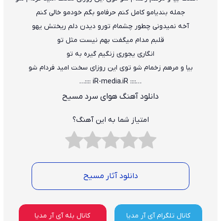
جمله بندیامو کامل کنم حرفامو بگم خودمو خالی کنم
آخه نمیدونی چطور چشمام تورو دیدن دلم ریختش یهو
قلبم مدام میگفت بهم نیست مثل تو
انگاری یجوری زنگیم گیره به تو
بیا و مرهم زخمام شو توی این روزای سخت امید فردام شو
…:::: iR-media.iR ::::…
دانلود آهنگ هوای سرد مسیح
امتیاز شما به این آهنگ؟
دانلود آثار مسیح
کانال تلگرام آی آر مدیا
کانال بله آی آر مدیا