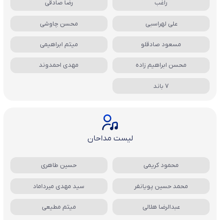
راغب
رضا صادقی
علی لهراسبی
محسن چاوشی
مسعود صادقلو
میثم ابراهیمی
محسن ابراهیم زاده
مهدی احمدوند
7 باند
لیست مداحان
محمود کریمی
حسین طاهری
محمد حسین پویانفر
سید مهدی میرداماد
عبدالرضا هلالی
میثم مطیعی