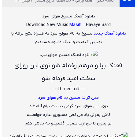
دسته بندی : آهنگ ایرانی ~ تک آهنگ
تاریخ انتشار :19 بهمن 1401
دانلود آهنگ مسیح هوای سرد
Download New Music
Masih
– Havaye Sard
دانلود آهنگ جدید
مسیح
به نام
هوای سرد
به همراه متن ترانه با
بهترین کیفیت و لینک دانلود مستقیم
آهنگ بیا و مرهم زخمام شو توی این روزای
سخت امید فردام شو
…:::: iR-media.iR ::::…
متن ترانه مسیح به نام هوای سرد
توی این هوای سرد گرمی دستات برام آرامشه
کاش بمونی یاد من لحن دستوری نداره خواهشه
تو بمون تا من ازت تصویر ذهنیمو یه نقاشی کنم