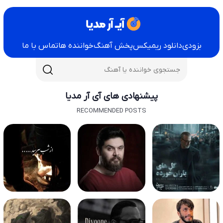
بزودی
دانلود ریمیکس
پخش آهنگ
خواننده ها
تماس با ما
پیشنهادی های آی آر مدیا
RECOMMENDED POSTS