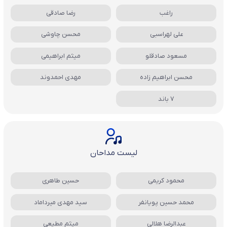
راغب
رضا صادقی
علی لهراسبی
محسن چاوشی
مسعود صادقلو
میثم ابراهیمی
محسن ابراهیم زاده
مهدی احمدوند
7 باند
لیست مداحان
محمود کریمی
حسین طاهری
محمد حسین پویانفر
سید مهدی میرداماد
عبدالرضا هلالی
میثم مطیعی