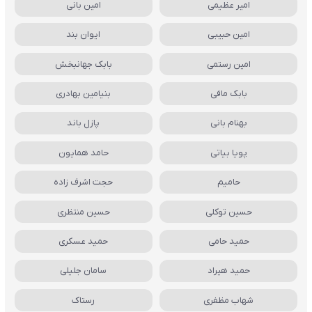
امیر عظیمی
امین بانی
امین حبیبی
ایوان بند
امین رستمی
بابک جهانبخش
بابک مافی
بنیامین بهادری
بهنام بانی
پازل باند
پویا بیاتی
حامد همایون
حامیم
حجت اشرف زاده
حسین توکلی
حسین منتظری
حمید حامی
حمید عسکری
حمید هیراد
سامان جلیلی
شهاب مظفری
رستاک