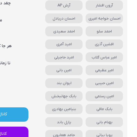
چقد دل
آرون افشار
آرش AP
احسان خواجه امیری
احسان دریادل
ما
احمد سلو
احمد سعیدی
افشین آذری
امید آمری
هر جا 
امیر عباس گلاب
امید حاجیلی
تا زما
امیر عظیمی
امین بانی
امین حبیبی
ایوان بند
امین رستمی
بابک جهانبخش
بابک مافی
بنیامین بهادری
کانال
بهنام بانی
پازل باند
کانا
پویا بیاتی
حامد همایون