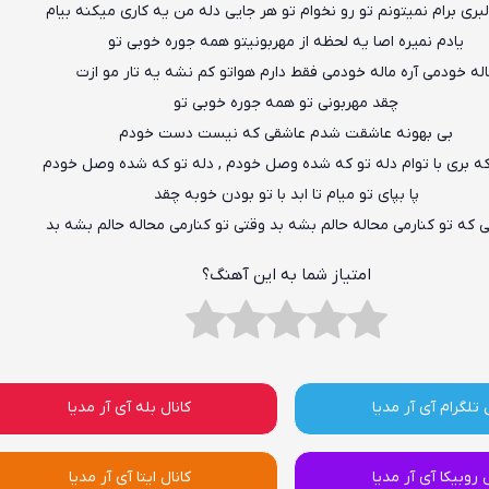
بری برام نمیتونم تو رو نخوام تو هر جایی دله من یه کاری میکنه بیام
یادم نمیره اصا یه لحظه از مهربونیتو همه جوره خوبی تو
له خودمی آره ماله خودمی فقط دارم هواتو کم نشه یه تار مو ازت
چقد مهربونی تو همه جوره خوبی تو
بی بهونه عاشقت شدم عاشقی که نیست دست خودم
که بری با توام دله تو که شده وصل خودم , دله تو که شده وصل خودم
پا بپای تو میام تا ابد با تو بودن خوبه چقد
نی که تو کنارمی محاله حالم بشه بد وقتی تو کنارمی محاله حالم بشه بد
امتیاز شما به این آهنگ؟
 تلگرام آی آر مدیا
کانال بله آی آر مدیا
ل روبیکا آی آر مدیا
کانال ایتا آی آر مدیا