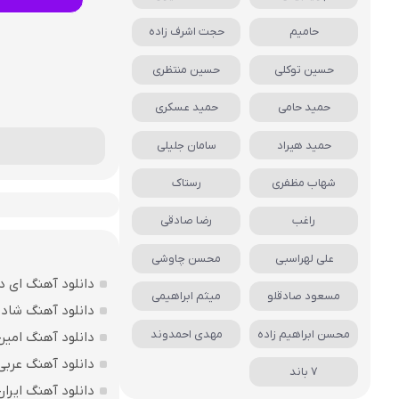
حامیم
حجت اشرف زاده
حسین توکلی
حسین منتظری
حمید حامی
حمید عسکری
حمید هیراد
سامان جلیلی
شهاب مظفری
رستاک
راغب
رضا صادقی
علی لهراسبی
محسن چاوشی
دانلود آهنگ ای د
مسعود صادقلو
میثم ابراهیمی
دانلود آهنگ شاد ب
محسن ابراهیم زاده
مهدی احمدوند
دانلود آهنگ امین
دانلود آهنگ عربی
7 باند
دانلود آهنگ ایرا