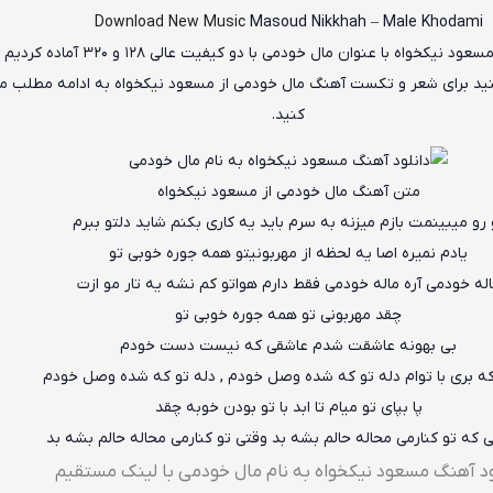
Download New Music
Masoud Nikkhah
–
Male Khodami
سعود نیکخواه
با عنوان
مال خودمی
با دو کیفیت عالی ۱۲۸ و ۳۲۰ آماده کردیم
کنید برای شعر و تکست آهنگ مال خودمی از مسعود نیکخواه به ادامه مطلب م
کنید.
متن آهنگ مال خودمی از مسعود نیکخواه
 رو میبینمت بازم میزنه به سرم باید یه کاری بکنم شاید دلتو ببرم
یادم نمیره اصا یه لحظه از مهربونیتو همه جوره خوبی تو
له خودمی آره ماله خودمی فقط دارم هواتو کم نشه یه تار مو ازت
چقد مهربونی تو همه جوره خوبی تو
بی بهونه عاشقت شدم عاشقی که نیست دست خودم
که بری با توام دله تو که شده وصل خودم , دله تو که شده وصل خودم
پا بپای تو میام تا ابد با تو بودن خوبه چقد
نی که تو کنارمی محاله حالم بشه بد وقتی تو کنارمی محاله حالم بشه بد
ود آهنگ مسعود نیکخواه به نام مال خودمی با لینک مستقیم