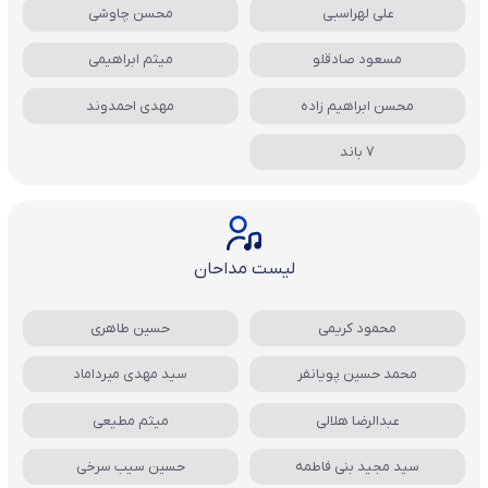
علی لهراسبی
محسن چاوشی
مسعود صادقلو
میثم ابراهیمی
محسن ابراهیم زاده
مهدی احمدوند
7 باند
لیست مداحان
محمود کریمی
حسین طاهری
محمد حسین پویانفر
سید مهدی میرداماد
عبدالرضا هلالی
میثم مطیعی
سید مجید بنی فاطمه
حسین سیب سرخی