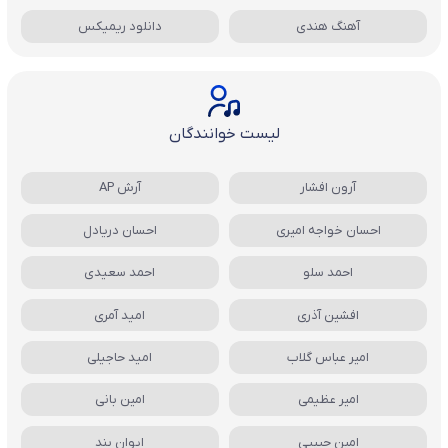
آهنگ هندی
دانلود ریمیکس
لیست خوانندگان
آرون افشار
آرش AP
احسان خواجه امیری
احسان دریادل
احمد سلو
احمد سعیدی
افشین آذری
امید آمری
امیر عباس گلاب
امید حاجیلی
امیر عظیمی
امین بانی
امین حبیبی
ایوان بند