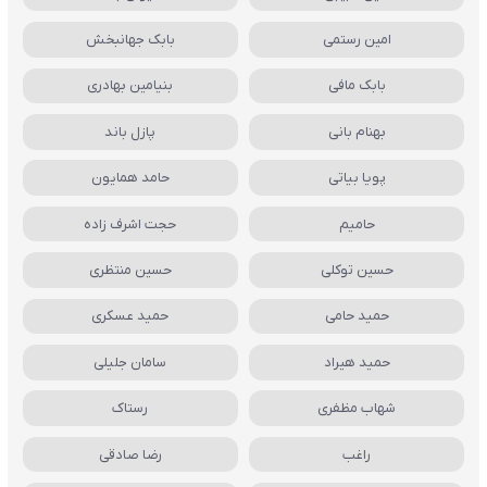
امین رستمی
بابک جهانبخش
بابک مافی
بنیامین بهادری
بهنام بانی
پازل باند
پویا بیاتی
حامد همایون
حامیم
حجت اشرف زاده
حسین توکلی
حسین منتظری
حمید حامی
حمید عسکری
حمید هیراد
سامان جلیلی
شهاب مظفری
رستاک
راغب
رضا صادقی