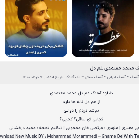
نگ محمد معتمدی غم دل
آهنگ ~ آهنگ ایرانی ~ آهنگ سنتی ~ تک آهنگ
تاریخ انتشار :7 خرداد 1400
دانلود آهنگ غم دل محمد معتمدی
از غم دل ناله ها دارم
نباشد دردم را دوايى
كجايى اى ساقى؟ كجايى؟
هی معیری | ملودی : مرتضی خان محجوبی | تنظیم قطعه : مجید درخشانی
wnload New Music BY :
Mohammad Motammedi – Ghame Del
With T