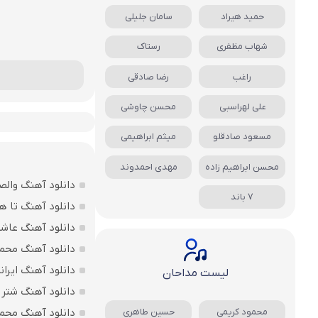
حمید هیراد
سامان جلیلی
شهاب مظفری
رستاک
راغب
رضا صادقی
علی لهراسبی
محسن چاوشی
مسعود صادقلو
میثم ابراهیمی
محسن ابراهیم زاده
مهدی احمدوند
دانلود آهنگ وال
7 باند
دانلود آهنگ تا ه
دانلود آهنگ عاشق
دانلود آهنگ محم
دانلود آهنگ ایران
لیست مداحان
دانلود آهنگ شتر ا
دانلود آهنگ محمد
محمود کریمی
حسین طاهری