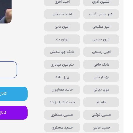
افشین آذری
امید آمری
امیر عباس گلاب
امید حاجیلی
امیر عظیمی
امین بانی
امین حبیبی
ایوان بند
امین رستمی
بابک جهانبخش
بابک مافی
بنیامین بهادری
بهنام بانی
پازل باند
پویا بیاتی
حامد همایون
کانال
حامیم
حجت اشرف زاده
کانا
حسین توکلی
حسین منتظری
حمید حامی
حمید عسکری