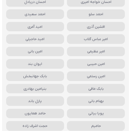
احسان خواجه امیری
احسان دریادل
احمد سلو
احمد سعیدی
افشین آذری
امید آمری
امیر عباس گلاب
امید حاجیلی
امیر عظیمی
امین بانی
امین حبیبی
ایوان بند
امین رستمی
بابک جهانبخش
بابک مافی
بنیامین بهادری
بهنام بانی
پازل باند
پویا بیاتی
حامد همایون
حامیم
حجت اشرف زاده