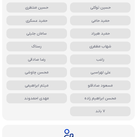
حسین توکلی
حسین منتظری
حمید حامی
حمید عسکری
حمید هیراد
سامان جلیلی
شهاب مظفری
رستاک
راغب
رضا صادقی
علی لهراسبی
محسن چاوشی
مسعود صادقلو
میثم ابراهیمی
محسن ابراهیم زاده
مهدی احمدوند
7 باند