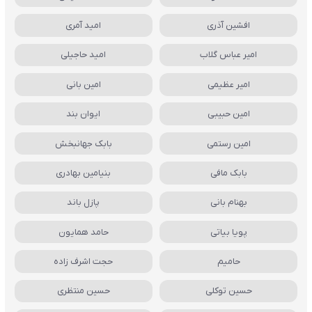
افشین آذری
امید آمری
امیر عباس گلاب
امید حاجیلی
امیر عظیمی
امین بانی
امین حبیبی
ایوان بند
امین رستمی
بابک جهانبخش
بابک مافی
بنیامین بهادری
بهنام بانی
پازل باند
پویا بیاتی
حامد همایون
حامیم
حجت اشرف زاده
حسین توکلی
حسین منتظری