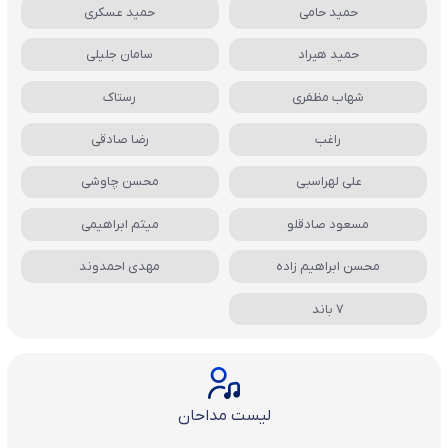
حمید حامی
حمید عسکری
حمید هیراد
سامان جلیلی
شهاب مظفری
رستاک
راغب
رضا صادقی
علی لهراسبی
محسن چاوشی
مسعود صادقلو
میثم ابراهیمی
محسن ابراهیم زاده
مهدی احمدوند
7 باند
لیست مداحان