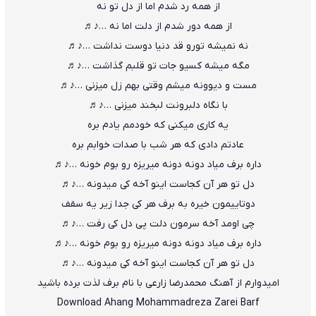
از همه رد شدم اما از دل تو نه
از همه دور شدم از دلت اما نه …♪♬
نه نمیشه تورو قد دنیا دوست نداشت …♪♬
مگه میشه کسیو جات تو قلبم گذاشت …♪♬
مست و دیوونه میشم وقتی بهم زل میزنی …♪♬
با نگاه دلبرونت لبخند میزنی …♪♬
یه کاری میکنی که خودمم یادم بره
عادتم دادی که هر شب با صدات خوابم بره
داره برف میاد دونه دونه میریزه رو بوم خونه …♪♬
دل تو هر آن کجاست اینو آخه کی میدونه …♪♬
دوتاییمون خیره به برف هر کی جدا زیر یه سقف
چی اومد آخه سرمون دلت پی دل کی رفت …♪♬
داره برف میاد دونه دونه میریزه رو بوم خونه …♪♬
دل تو هر آن کجاست اینو آخه کی میدونه …♪♬
امیدوارم از آهنگ محمدرضا زارعی با نام برف لذت برده باشید
Download Ahang Mohammadreza Zarei Barf