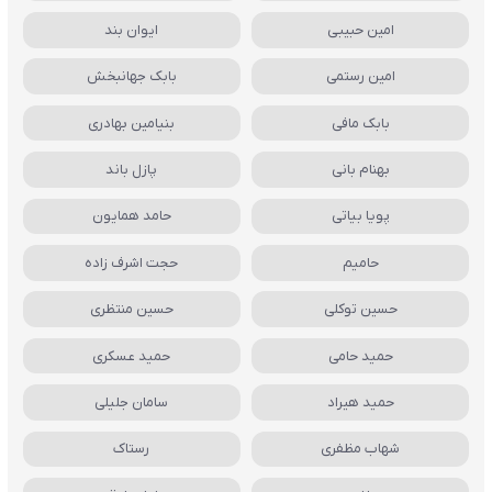
امین حبیبی
ایوان بند
امین رستمی
بابک جهانبخش
بابک مافی
بنیامین بهادری
بهنام بانی
پازل باند
پویا بیاتی
حامد همایون
حامیم
حجت اشرف زاده
حسین توکلی
حسین منتظری
حمید حامی
حمید عسکری
حمید هیراد
سامان جلیلی
شهاب مظفری
رستاک