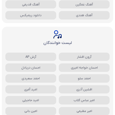
آهنگ غمگین
آهنگ قدیمی
آهنگ هندی
دانلود ریمیکس
لیست خوانندگان
آرون افشار
آرش AP
احسان خواجه امیری
احسان دریادل
احمد سلو
احمد سعیدی
افشین آذری
امید آمری
امیر عباس گلاب
امید حاجیلی
امیر عظیمی
امین بانی