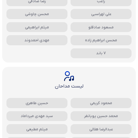
راغب
رضا صادقی
علی لهراسبی
محسن چاوشی
مسعود صادقلو
میثم ابراهیمی
محسن ابراهیم زاده
مهدی احمدوند
7 باند
لیست مداحان
محمود کریمی
حسین طاهری
محمد حسین پویانفر
سید مهدی میرداماد
عبدالرضا هلالی
میثم مطیعی