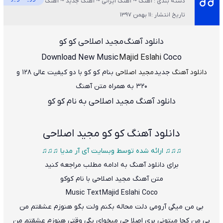
دسته بندی : آهنگ ~ آهنگ ایرانی ~ آهنگ جدید ~ آهنگ عاشقانه ~ ویژه
تاریخ انتشار :11 بهمن 1397
دانلود آهنگ
مجید اصلاحی کو کو
Download New Music
Majid Eslahi
Coco
دانلود آهنگ
جدید
مجید اصلاحی
بنام کو کو
با دو کیفیت عالی ۱۲۸ و
۳۲۰ به همراه متن آهنگ
دانلود آهنگ مجید اصلاحی به نام کو کو
دانلود آهنگ
کو کو مجید اصلاحی
♫♫♫ ارائه شده توسط وبسایت آی آر مدیا ♫♫♫
برای دانلود آهنگ به ادامه مطلب مراجعه کنید
متن آهنگ مجید اصلاحی با نام کوکو
Music Text
Majid Eslahi Coco
بی من میگی آرومی دلت محاله بکنم ولت بگو هنوزم عشقتم من
بی من کجا میتونی بری اصلا چی م
ی
خوای بگی وقتی هنوزم عشقتم من