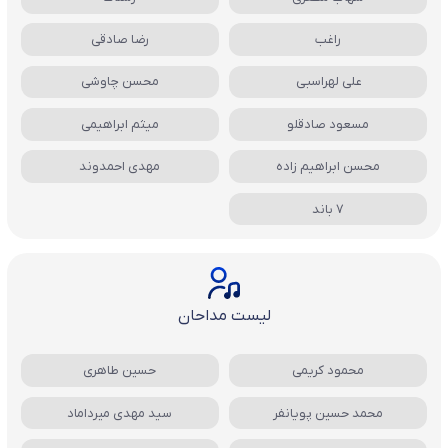
راغب
رضا صادقی
علی لهراسبی
محسن چاوشی
مسعود صادقلو
میثم ابراهیمی
محسن ابراهیم زاده
مهدی احمدوند
7 باند
لیست مداحان
محمود کریمی
حسین طاهری
محمد حسین پویانفر
سید مهدی میرداماد