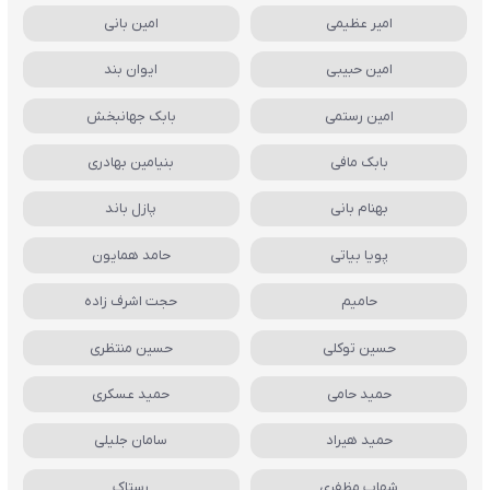
امیر عظیمی
امین بانی
امین حبیبی
ایوان بند
امین رستمی
بابک جهانبخش
بابک مافی
بنیامین بهادری
بهنام بانی
پازل باند
پویا بیاتی
حامد همایون
حامیم
حجت اشرف زاده
حسین توکلی
حسین منتظری
حمید حامی
حمید عسکری
حمید هیراد
سامان جلیلی
شهاب مظفری
رستاک