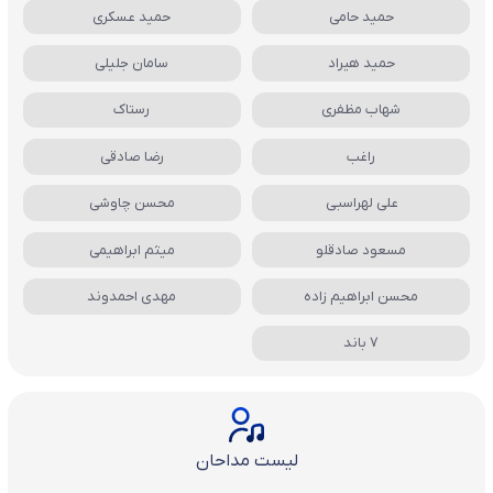
حمید حامی
حمید عسکری
حمید هیراد
سامان جلیلی
شهاب مظفری
رستاک
راغب
رضا صادقی
علی لهراسبی
محسن چاوشی
مسعود صادقلو
میثم ابراهیمی
محسن ابراهیم زاده
مهدی احمدوند
7 باند
لیست مداحان