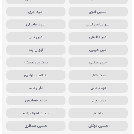
افشین آذری
امید آمری
امیر عباس گلاب
امید حاجیلی
امیر عظیمی
امین بانی
امین حبیبی
ایوان بند
امین رستمی
بابک جهانبخش
بابک مافی
بنیامین بهادری
بهنام بانی
پازل باند
پویا بیاتی
حامد همایون
حامیم
حجت اشرف زاده
حسین توکلی
حسین منتظری