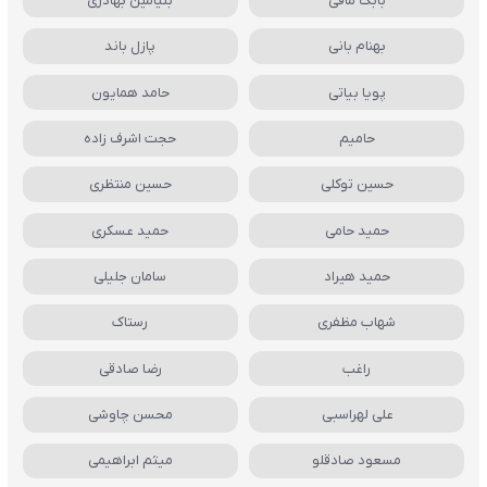
بابک مافی
بنیامین بهادری
بهنام بانی
پازل باند
پویا بیاتی
حامد همایون
حامیم
حجت اشرف زاده
حسین توکلی
حسین منتظری
حمید حامی
حمید عسکری
حمید هیراد
سامان جلیلی
شهاب مظفری
رستاک
راغب
رضا صادقی
علی لهراسبی
محسن چاوشی
مسعود صادقلو
میثم ابراهیمی