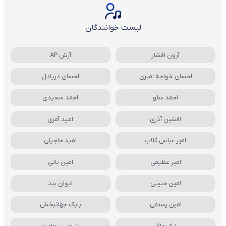
لیست خوانندگان
آرون افشار
آرش AP
احسان خواجه امیری
احسان دریادل
احمد سلو
احمد سعیدی
افشین آذری
امید آمری
امیر عباس گلاب
امید حاجیلی
امیر عظیمی
امین بانی
امین حبیبی
ایوان بند
امین رستمی
بابک جهانبخش