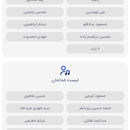
علی لهراسبی
محسن چاوشی
مسعود صادقلو
میثم ابراهیمی
محسن ابراهیم زاده
مهدی احمدوند
7 باند
لیست مداحان
محمود کریمی
حسین طاهری
محمد حسین پویانفر
سید مهدی میرداماد
عبدالرضا هلالی
میثم مطیعی