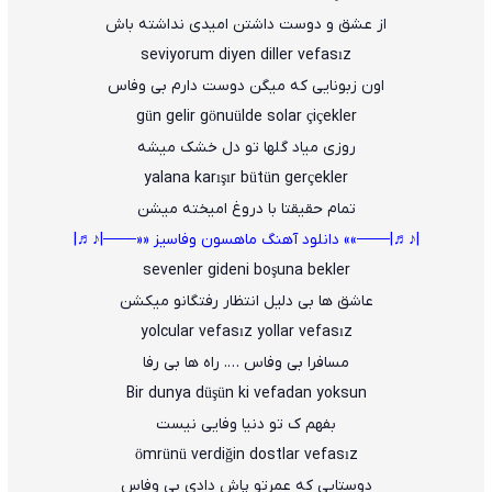
از عشق و دوست داشتن امیدی نداشته باش
seviyorum diyen diller vefasız
اون زبونایی که میگن دوست دارم بی وفاس
gün gelir gönuülde solar çiçekler
روزی میاد گلها تو دل خشک میشه
yalana karışır bütün gerçekler
تمام حقیقتا با دروغ امیخته میشن
|♪♬|───»» دانلود آهنگ ماهسون وفاسیز ««───|♪♬|
sevenler gideni boşuna bekler
عاشق ها بی دلیل انتظار رفتگانو میکشن
yolcular vefasız yollar vefasız
مسافرا بی وفاس …. راه ها بی رفا
Bir dunya düşün ki vefadan yoksun
بفهم ک تو دنیا وفایی نیست
ömrünü verdiğin dostlar vefasız
دوستایی که عمرتو پاش دادی بی وفاس