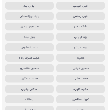
امین حبیبی
ایوان بند
امین رستمی
بابک جهانبخش
بابک مافی
بنیامین بهادری
بهنام بانی
پازل باند
پویا بیاتی
حامد همایون
حامیم
حجت اشرف زاده
حسین توکلی
حسین منتظری
حمید حامی
حمید عسکری
حمید هیراد
سامان جلیلی
شهاب مظفری
رستاک
راغب
رضا صادقی