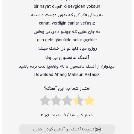
bir hayat düşün ki sevgiden yoksun
به زندگی فکر کن که بدون دوست داشتنه
canını verdiğin canlar vefasız
به جان هایی که جونتو دادی بی وفاس
gün gelir gönuülde solar çiçekler
روزی میاد گلها تو دل خشک میشه
آهنگ ماهسون بی وفا
امیدوارم از آهنگ ماهسون با نام وفاسیز لذت برده باشید
Download Ahang Mahsun Vefasiz
امتیاز شما به این آهنگ؟
امتیاز کلی:
1.5
/ 5. تعداد رای:
2
همینجا آهنگ رو آنلاین گوش کنین