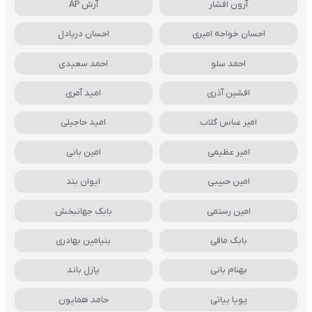
آرون افشار
آرش AP
احسان خواجه امیری
احسان دریادل
احمد سلو
احمد سعیدی
افشین آذری
امید آمری
امیر عباس گلاب
امید حاجیلی
امیر عظیمی
امین بانی
امین حبیبی
ایوان بند
امین رستمی
بابک جهانبخش
بابک مافی
بنیامین بهادری
بهنام بانی
پازل باند
پویا بیاتی
حامد همایون