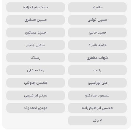
حامیم
حجت اشرف زاده
حسین توکلی
حسین منتظری
حمید حامی
حمید عسکری
حمید هیراد
سامان جلیلی
شهاب مظفری
رستاک
راغب
رضا صادقی
علی لهراسبی
محسن چاوشی
مسعود صادقلو
میثم ابراهیمی
محسن ابراهیم زاده
مهدی احمدوند
7 باند