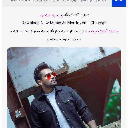
دسته بندی : آهنگ ایرانی ~ تک آهنگ
تاریخ انتشار :25 اسفند 1402
دانلود آهنگ قایق
علی منتظری
Download New Music
Ali Montazeri – Ghayegh
دانلود آهنگ جدید
علی منتظری
به نام
قایق
به همراه متن ترانه با
لینک دانلود مستقیم