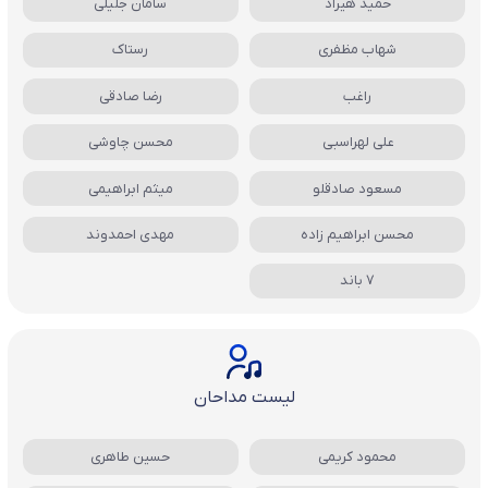
حمید هیراد
سامان جلیلی
شهاب مظفری
رستاک
راغب
رضا صادقی
علی لهراسبی
محسن چاوشی
مسعود صادقلو
میثم ابراهیمی
محسن ابراهیم زاده
مهدی احمدوند
7 باند
لیست مداحان
محمود کریمی
حسین طاهری