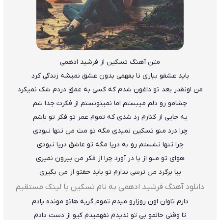
متن آهنگ تسکین از فرشید ادهمی
باید عشقو ببازی تا بفهمی بدون عشق نمیشه زندگی کرد
من اونقدر بعد تو داغون شدم که کسی به عمق دردم شک نمیکرد
چشامو رو دلم میبستم اما نمیتونستم از فکرت جدا شم
یه جایی از کنارم رد شدی که تموم عمر تو فکر تو باشم
چرا درد منو تسکین نمیدی مگه تو مث من تنها نبودی
چرا تنها نشستم رو به دریا مگه تو عاشق دریا نبودی
هوای تو منو از پا در آورد چرا از فکر من بیرون نمیری
بیا برگرد من ترسی ندارم تو باید حقتو از من بگیری
دانلود آهنگ فرشید ادهمی به نام تسکین با لینک مستقیم
دارم تاوان اون روزارو میدم تموم گریه هاتو مونده یادم
تا وقتی حالمو بی تو ندیدم نفهمیدم کیو از دست دادم