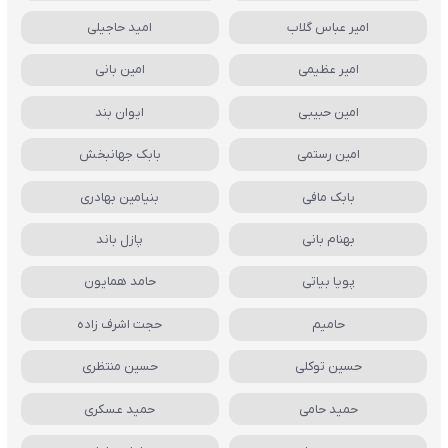
امیر عباس گلاب
امید حاجیلی
امیر عظیمی
امین بانی
امین حبیبی
ایوان بند
امین رستمی
بابک جهانبخش
بابک مافی
بنیامین بهادری
بهنام بانی
پازل باند
پویا بیاتی
حامد همایون
حامیم
حجت اشرف زاده
حسین توکلی
حسین منتظری
حمید حامی
حمید عسکری