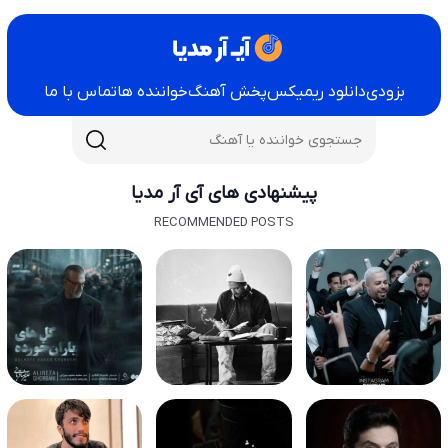
بزودی
دانلود ریمیکس
پخش آهنگ
خواننده ها
تماس با ما
پیشنهادی های آی آر مدیا
RECOMMENDED POSTS