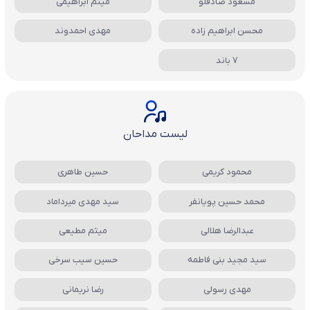
مسعود صادقلو
میثم ابراهیمی
محسن ابراهیم زاده
مهدی احمدوند
7 باند
لیست مداحان
محمود کریمی
حسین طاهری
محمد حسین پویانفر
سید مهدی میرداماد
عبدالرضا هلالی
میثم مطیعی
سید مجید بنی فاطمه
حسین سیب سرخی
مهدی رسولی
رضا نریمانی