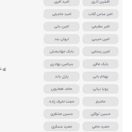
افشین آذری
امید آمری
امیر عباس گلاب
امید حاجیلی
امیر عظیمی
امین بانی
امین حبیبی
ایوان بند
امین رستمی
بابک جهانبخش
بابک مافی
بنیامین بهادری
ی نگ
بهنام بانی
پازل باند
پویا بیاتی
حامد همایون
حامیم
حجت اشرف زاده
حسین توکلی
حسین منتظری
حمید حامی
حمید عسکری