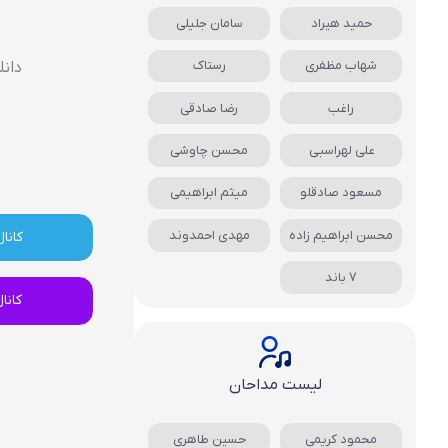
حمید هیراد
سامان جلیلی
شهاب مظفری
رستاک
دانل
راغب
رضا صادقی
علی لهراسبی
محسن چاوشی
مسعود صادقلو
میثم ابراهیمی
محسن ابراهیم زاده
مهدی احمدوند
کانال
7 باند
کانا
لیست مداحان
محمود کریمی
حسین طاهری