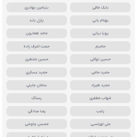
بابک مافی
بنیامین بهادری
بهنام بانی
پازل باند
پویا بیاتی
حامد همایون
حامیم
حجت اشرف زاده
حسین توکلی
حسین منتظری
حمید حامی
حمید عسکری
حمید هیراد
سامان جلیلی
شهاب مظفری
رستاک
راغب
رضا صادقی
علی لهراسبی
محسن چاوشی