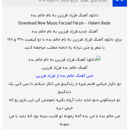
دسته بندی : آهنگ
تاریخ انتشار :28 خرداد 1397
دانلود آهنگ
فرزاد فرزین
به نام
حالم بده
Download New Music
Farzad Farzin
–
Halam Bade
آهنگ جدید
فرزاد فرزین به نام حالم بده
برای دانلود آهنگ فرزاد فرزین به نام حالم بده با دو کیفیت ۳۲۰ و ۱۲۸
با شعر و متن ترانه به ادامه مطلب مراجعه کنید
آهنگ حالم بده فرزاد فرزین
متن آهنگ حالم بده از فرزاد فرزین
تو تکرار میکنی قلبم میره از زندگیتو من انکار میکنم تا بس کنی یک
دندگیتو
تو میشکونی منو شاید دلت آروم بگیره تمومش کن این بازی رو که
خیلی دیره
من حالم بده با من بده آخه زمونه تو قلبت سیاه بود که نشد با من
بمونه