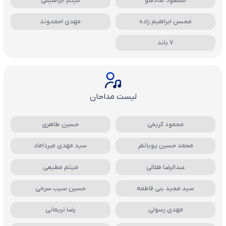
مسعود صادقلو
میثم ابراهیمی
محسن ابراهیم زاده
مهدی احمدوند
7 باند
لیست مداحان
محمود کریمی
حسین طاهری
محمد حسین پویانفر
سید مهدی میرداماد
عبدالرضا هلالی
میثم مطیعی
سید مجید بنی فاطمه
حسین سیب سرخی
مهدی رسولی
رضا نریمانی