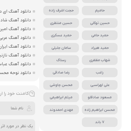
حامیم
حجت اشرف زاده
دانلود آهنگ ای د
دانلود آهنگ شاد ب
حسین توکلی
حسین منتظری
دانلود آهنگ امین
حمید حامی
حمید عسکری
دانلود آهنگ عربی
دانلود آهنگ ایرا
حمید هیراد
سامان جلیلی
دانلود آهنگ نازنی
شهاب مظفری
رستاک
دانلود آهنگ عباس
دانلود نوحه محس
راغب
رضا صادقی
علی لهراسبی
محسن چاوشی
کامنت خود را ار
مسعود صادقلو
میثم ابراهیمی
محسن ابراهیم زاده
مهدی احمدوند
7 باند