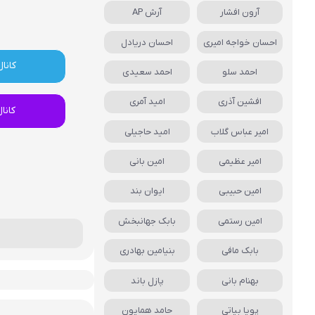
آرون افشار
آرش AP
احسان خواجه امیری
احسان دریادل
کانال
احمد سلو
احمد سعیدی
افشین آذری
امید آمری
کانا
امیر عباس گلاب
امید حاجیلی
امیر عظیمی
امین بانی
امین حبیبی
ایوان بند
امین رستمی
بابک جهانبخش
بابک مافی
بنیامین بهادری
بهنام بانی
پازل باند
پویا بیاتی
حامد همایون