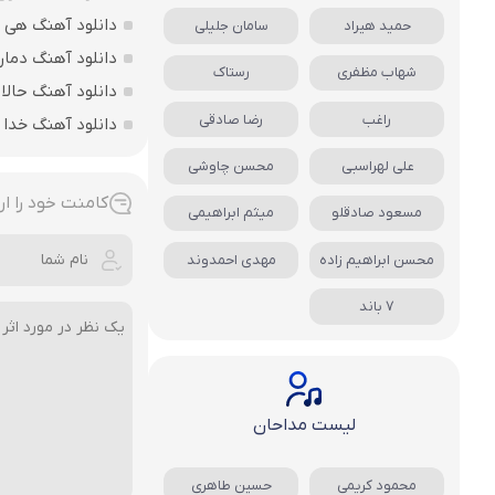
دانلود آهنگ هی 
حمید هیراد
سامان جلیلی
دانلود آهنگ دمار 
شهاب مظفری
رستاک
دانلود آهنگ حالا 
راغب
رضا صادقی
دانلود آهنگ خدا
علی لهراسبی
محسن چاوشی
کامنت خود را ار
مسعود صادقلو
میثم ابراهیمی
محسن ابراهیم زاده
مهدی احمدوند
7 باند
لیست مداحان
محمود کریمی
حسین طاهری