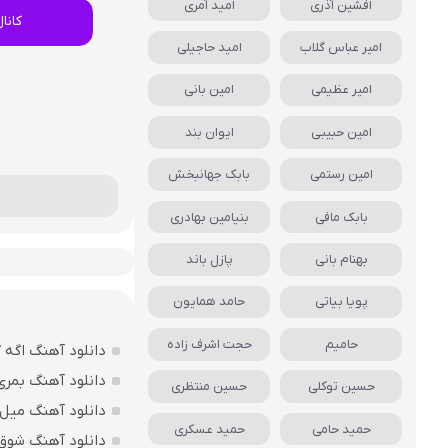
افشین آذری
امید آمری
کانا
امیر عباس گلاب
امید حاجیلی
امیر عظیمی
امین بانی
امین حبیبی
ایوان بند
امین رستمی
بابک جهانبخش
بابک مافی
بنیامین بهادری
بهنام بانی
پازل باند
پویا بیاتی
حامد همایون
حامیم
حجت اشرف زاده
دانلود آهنگ اگه 
دانلود آهنگ بمری
حسین توکلی
حسین منتظری
دانلود آهنگ میل 
حمید حامی
حمید عسکری
دانلود آهنگ شوق د