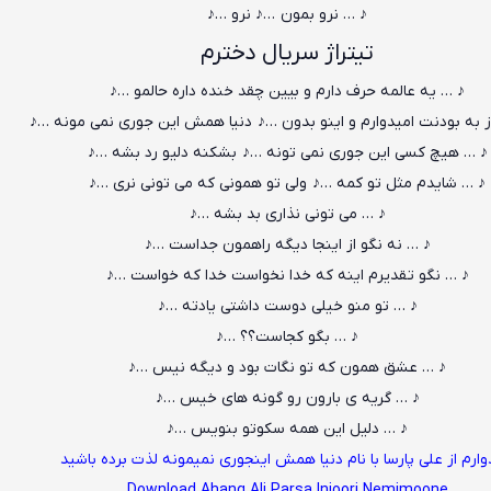
♪ … نرو بمون …♪ نرو …♪
تیتراژ سریال دخترم
♪ … یه عالمه حرف دارم و بیین چقد خنده داره حالمو …♪
 به بودنت امیدوارم و اینو بدون …♪ دنیا همش این جوری نمی مونه …♪
♪ … هیچ کسی این جوری نمی تونه …♪ بشکنه دلیو رد بشه …♪
♪ … شایدم مثل تو کمه …♪ ولی تو همونی که می تونی نری …♪
♪ … می تونی نذاری بد بشه …♪
♪ … نه نگو از اینجا دیگه راهمون جداست …♪
♪ … نگو تقدیرم اینه که خدا نخواست خدا که خواست …♪
♪ … تو منو خیلی دوست داشتی یادته …♪
♪ … بگو کجاست؟؟ …♪
♪ … عشق همون که تو نگات بود و دیگه نیس …♪
♪ … گریه ی بارون رو گونه های خیس …♪
♪ … دلیل این همه سکوتو بنویس …♪
وارم از علی پارسا با نام دنیا همش اینجوری نمیمونه لذت برده باشید
Download Ahang Ali Parsa Injoori Nemimoone