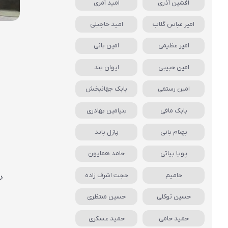
افشین آذری
امید آمری
امیر عباس گلاب
امید حاجیلی
امیر عظیمی
امین بانی
امین حبیبی
ایوان بند
امین رستمی
بابک جهانبخش
بابک مافی
بنیامین بهادری
بهنام بانی
پازل باند
پویا بیاتی
حامد همایون
حامیم
حجت اشرف زاده
♪
حسین توکلی
حسین منتظری
حمید حامی
حمید عسکری