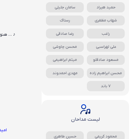
حمید هیراد
سامان جلیلی
شهاب مظفری
رستاک
راغب
رضا صادقی
♪ … هنوز
علی لهراسبی
محسن چاوشی
مسعود صادقلو
میثم ابراهیمی
محسن ابراهیم زاده
مهدی احمدوند
7 باند
لیست مداحان
امید
محمود کریمی
حسین طاهری