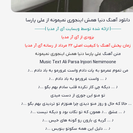
دانلود آهنگ
دنیا همش اینجوری نمیمونه از علی پارسا
——–| ارائه شده توسط وبسایت آی آر مدیا |—–—
بزودی از آی آر مدیا
زمان پخش آهنگ با کیفیت اصلی ۲۲ مرداد از رسانه آی آر مدیا
متن آهنگ
علی پارسا دنیا همش اینجوری نمیمونه
Music Text Ali Parsa Injoori Nemimoone
من تموم عمرمو به پات دادم واست غرورمو به باد دادم …♪
♪ … واست غرورمو به باد دادم …♪
♪ … دیگه چی کار نکرده قلب سادم بهم بگو …♪
تو منو این جوری از دست میدی
 … حالا که حال و روز منو دیدی چرا هنوزم تو تردیدی بهم بگو …♪
♪ … عشق …♪ همون که تو نگات بود و دیگه نیست …♪
♪ … گریه ی بارون رو گونه های خیس …♪
♪ … دلیل این همه سکوتو بنویس …♪