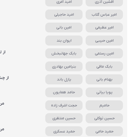
افشین آذری
امید آمری
امیر عباس گلاب
امید حاجیلی
امیر عظیمی
امین بانی
امین حبیبی
ایوان بند
از 
امین رستمی
بابک جهانبخش
بابک مافی
بنیامین بهادری
از چش
بهنام بانی
پازل باند
پویا بیاتی
حامد همایون
من 
حامیم
حجت اشرف زاده
حسین توکلی
حسین منتظری
من 
حمید حامی
حمید عسکری