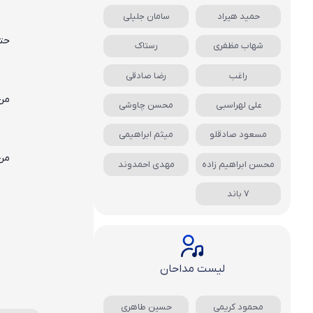
حمید هیراد
سامان جلیلی
حتی
شهاب مظفری
رستاک
راغب
رضا صادقی
من 
علی لهراسبی
محسن چاوشی
مسعود صادقلو
میثم ابراهیمی
من 
محسن ابراهیم زاده
مهدی احمدوند
7 باند
لیست مداحان
محمود کریمی
حسین طاهری